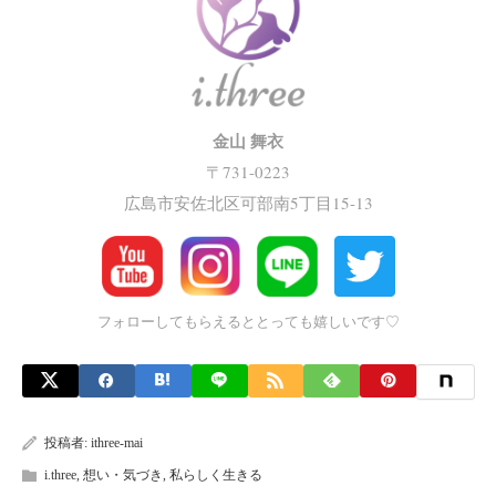
金山 舞衣
〒731-0223
広島市安佐北区可部南5丁目15-13
フォローしてもらえるととっても嬉しいです♡
投稿者:
ithree-mai
i.three
,
想い・気づき
,
私らしく生きる