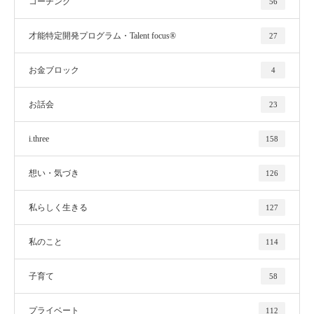
コーチング
56
才能特定開発プログラム・Talent focus®
27
お金ブロック
4
お話会
23
i.three
158
想い・気づき
126
私らしく生きる
127
私のこと
114
子育て
58
プライベート
112