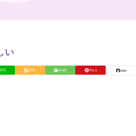
しい
INE
RSS
feedly
Pin it
note