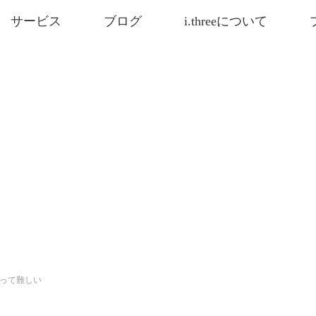
サービス
ブログ
i.threeについて
って難しい