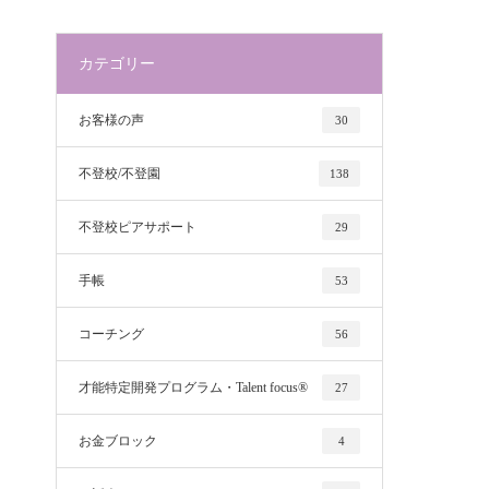
カテゴリー
お客様の声
30
不登校/不登園
138
不登校ピアサポート
29
手帳
53
コーチング
56
才能特定開発プログラム・Talent focus®
27
お金ブロック
4