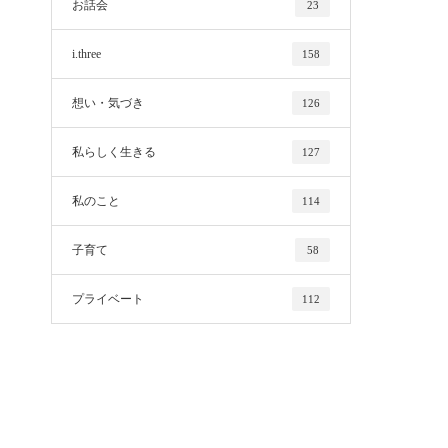
お話会
23
i.three
158
想い・気づき
126
私らしく生きる
127
私のこと
114
子育て
58
プライベート
112