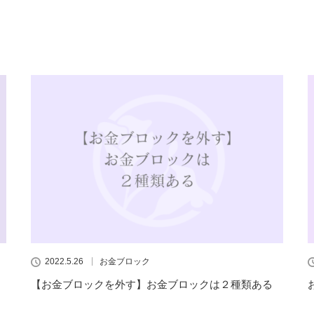
2022.5.26
お金ブロック
【お金ブロックを外す】お金ブロックは２種類ある