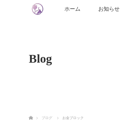
ホーム
お知らせ
Blog
ホーム
ブログ
お金ブロック