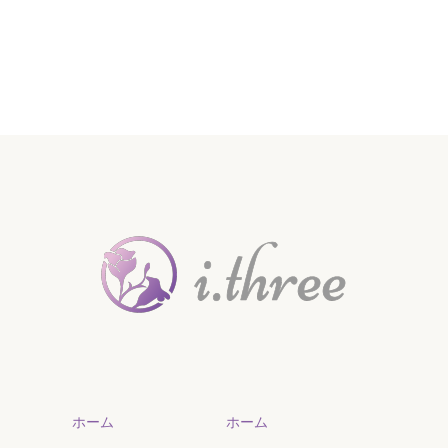
ホーム
ホーム