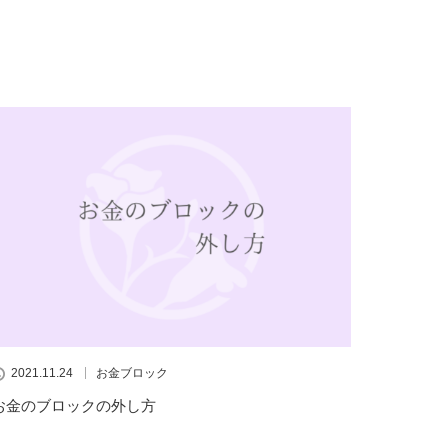
2021.11.24
お金ブロック
お金のブロックの外し方