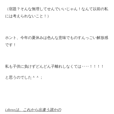
（宿題？
そんな無理してせんでいいじゃん！なんて
以前の私
には考えられないこと！）
ホント、今年の夏休みは
色んな意味でものすんっごい解放感
です！
私も子供に負けずどんどん子離れしなくては‥‥！！！！
と思うのでした＾＾；
i.three
は、これから出逢う誰かの