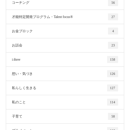
コーチング
56
才能特定開発プログラム・Talent focus®
27
お金ブロック
4
お話会
23
i.three
158
想い・気づき
126
私らしく生きる
127
私のこと
114
子育て
58