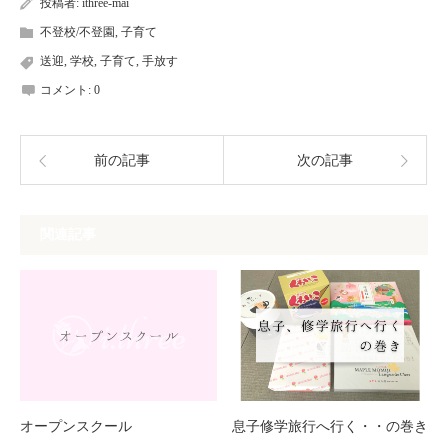
投稿者:
ithree-mai
不登校/不登園
,
子育て
送迎
,
学校
,
子育て
,
手放す
コメント:
0
前の記事
次の記事
関連記事
オープンスクール
息子修学旅行へ行く・・の巻き