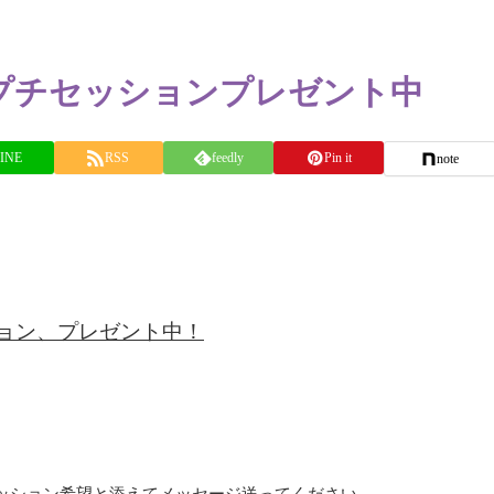
f youプチセッションプレゼント中
INE
RSS
feedly
Pin it
note
チセッション、プレゼント中！
チセッション希望と添えてメッセージ送ってください。