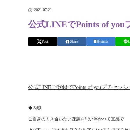
2021.07.21
公式LINEでPoints o
Post
Share
Hatena
L
公式LINEご登録でPoints of youプ
◆内容
ご自身の向き合いたい課題を思い浮かべて直感で
上or下＋1～33のうち好きな数字を1つ選んでプ