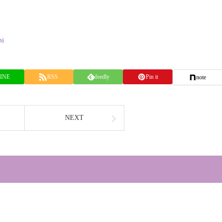
pi
INE
RSS
feedly
Pin it
note
NEXT