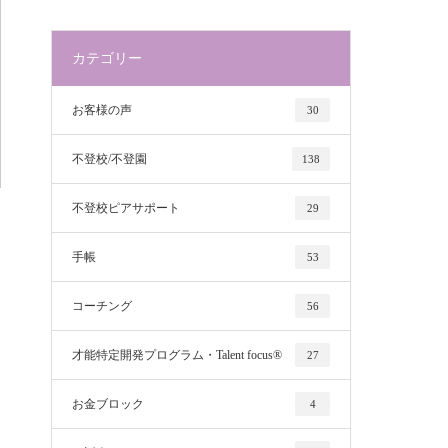
カテゴリー
お客様の声
30
不登校/不登園
138
不登校ピアサポート
29
手帳
53
コーチング
56
才能特定開発プログラム・Talent focus®
27
お金ブロック
4