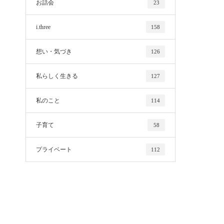
お話会
23
i.three
158
想い・気づき
126
私らしく生きる
127
私のこと
114
子育て
58
プライベート
112