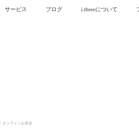
サービス
ブログ
i.threeについて
】オンラインお茶会