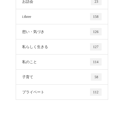
お話会
23
i.three
158
想い・気づき
126
私らしく生きる
127
私のこと
114
子育て
58
プライベート
112