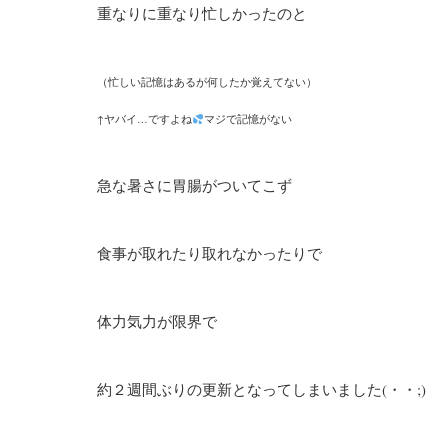
重なりに重なり忙しかったのと
（忙しい記憶はあるが何したか覚えてない）
↑ヤバイ…ですよね
マジで記憶がない
急な暑さに胃腸がついてこず
食事が取れたり取れなかったりで
体力気力が限界で
約２週間ぶりの更新となってしまいました(・・;)