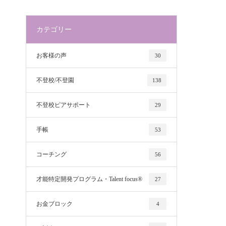
カテゴリー
お客様の声
30
不登校/不登園
138
不登校ピアサポート
29
手帳
53
コーチング
56
才能特定開発プログラム・Talent focus®
27
お金ブロック
4