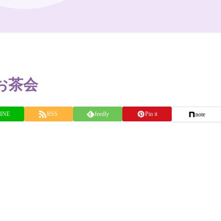
お茶会
INE
RSS
feedly
Pin it
note