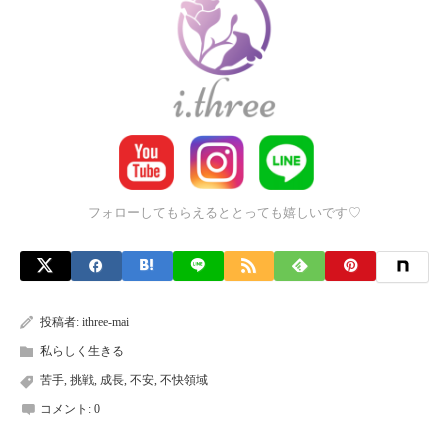
フォローしてもらえるととっても嬉しいです♡
投稿者:
ithree-mai
私らしく生きる
苦手
,
挑戦
,
成長
,
不安
,
不快領域
コメント:
0