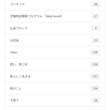
コーチング
56
才能特定開発プログラム・Talent focus®
27
お金ブロック
4
お話会
23
i.three
158
想い・気づき
126
私らしく生きる
127
私のこと
114
子育て
58