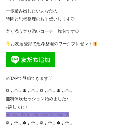
一歩踏み出したいあなたの
時間と思考整理のお手伝いします♡
寄り添う寄り添いコーチ 舞衣です♡
お友達登録で思考整理のワークプレゼント
※TAPで登録できます♡
❁.｡.:*:.｡.✽.｡.:*:.｡.❁.｡.:*:.｡.✽.｡.:*:.｡.
無料体験セッション始めました♪
↓詳しくは↓
https://i-three.net/news/renewal-2/
❁.｡.:*:.｡.✽.｡.:*:.｡.❁.｡.:*:.｡.✽.｡.:*:.｡.