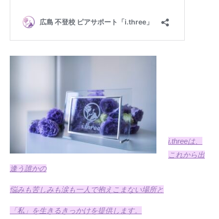
i.three
は、
これから出
逢う誰かの
悩みも苦しみも涙も一人で抱えこまない場所と
「私」を生きるきっかけを提供します。