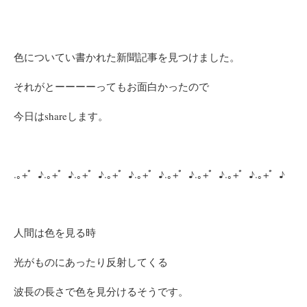
色についてい書かれた新聞記事を見つけました。
それがとーーーーってもお面白かったので
今日はshareします。
.｡+゜♪.｡+゜♪.｡+゜♪.｡+゜♪.｡+゜♪.｡+゜♪.｡+゜♪.｡+゜♪.｡+゜♪
人間は色を見る時
光がものにあったり反射してくる
波長の長さで色を見分けるそうです。