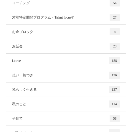
コーチング
56
才能特定開発プログラム・Talent focus®
27
お金ブロック
4
お話会
23
i.three
158
想い・気づき
126
私らしく生きる
127
私のこと
114
子育て
58