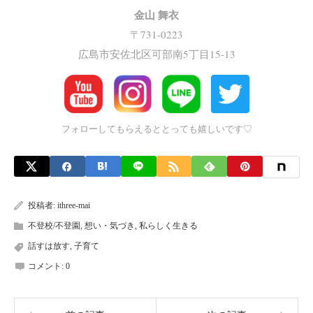
金山 舞衣
〒731-0223
広島市安佐北区可部南5丁目15-13
フォローしてもらえるととっても嬉しいです♡
投稿者:
ithree-mai
不登校/不登園
,
想い・気づき
,
私らしく生きる
話すは放す
,
子育て
コメント:
0