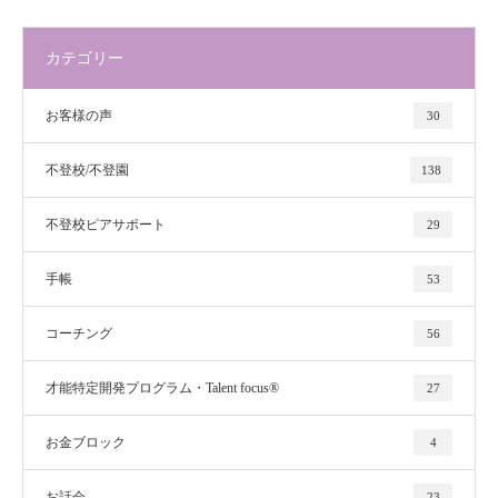
カテゴリー
お客様の声
30
不登校/不登園
138
不登校ピアサポート
29
手帳
53
コーチング
56
才能特定開発プログラム・Talent focus®
27
お金ブロック
4
お話会
23