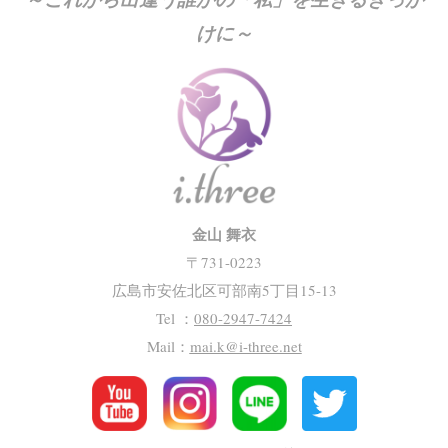
けに～
金山 舞衣
〒731-0223
広島市安佐北区可部南5丁目15-13
Tel ：
080-2947-7424
Mail：
mai.k@i-three.net