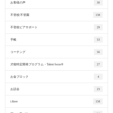
お客様の声
30
不登校/不登園
138
不登校ピアサポート
29
手帳
53
コーチング
56
才能特定開発プログラム・Talent focus®
27
お金ブロック
4
お話会
23
i.three
158