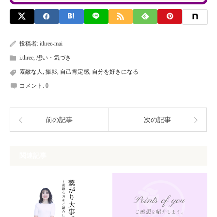
投稿者:
ithree-mai
i.three
,
想い・気づき
素敵な人
,
撮影
,
自己肯定感
,
自分を好きになる
コメント:
0
前の記事
次の記事
関連記事