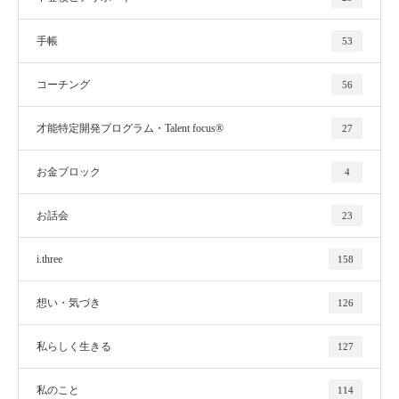
手帳
53
コーチング
56
才能特定開発プログラム・Talent focus®
27
お金ブロック
4
お話会
23
i.three
158
想い・気づき
126
私らしく生きる
127
私のこと
114