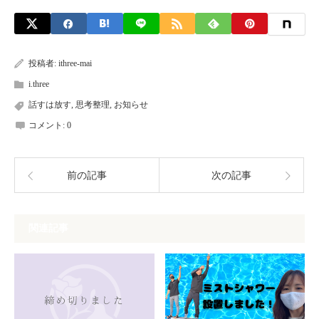
投稿者:
ithree-mai
i.three
話すは放す
,
思考整理
,
お知らせ
コメント:
0
前の記事
次の記事
関連記事