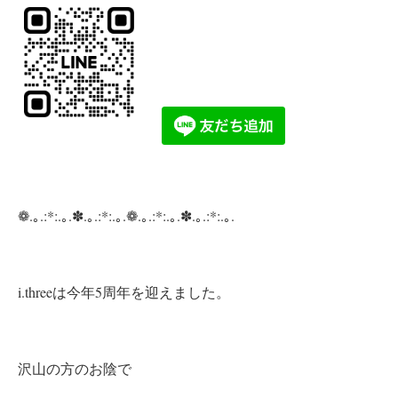
❁.｡.:*:.｡.✽.｡.:*:.｡.❁.｡.:*:.｡.✽.｡.:*:.｡.
i.threeは今年5周年を迎えました。
沢山の方のお陰で