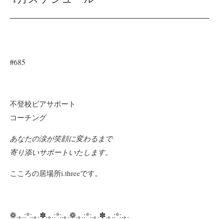
#685
不登校ピアサポート
コーチング
あなたの涙が笑顔に変わるまで
寄り添い
サポートいたします。
こころの居場所i.threeです。
❁.｡.:*:.｡.✽.｡.:*:.｡.❁.｡.:*:.｡.✽.｡.:*:.｡.