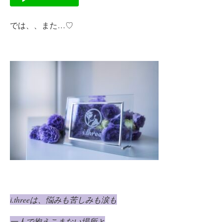
では、、また…♡
i.three
は、
悩みも苦しみも涙も
一人で抱えこまない場所と