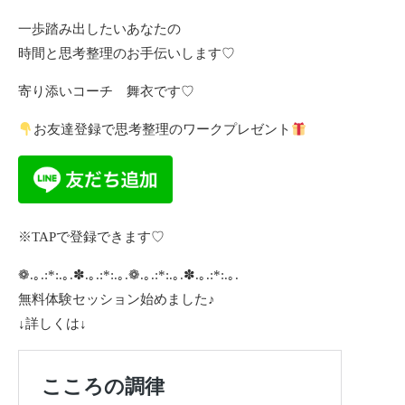
一歩踏み出したいあなたの
時間と思考整理のお手伝いします♡
寄り添いコーチ 舞衣です♡
お友達登録で思考整理のワークプレゼント
※TAPで登録できます♡
❁.｡.:*:.｡.✽.｡.:*:.｡.❁.｡.:*:.｡.✽.｡.:*:.｡.
無料体験セッション始めました♪
↓詳しくは↓