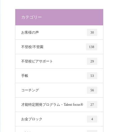
カテゴリー
お客様の声
30
不登校/不登園
138
不登校ピアサポート
29
手帳
53
コーチング
56
才能特定開発プログラム・Talent focus®
27
お金ブロック
4