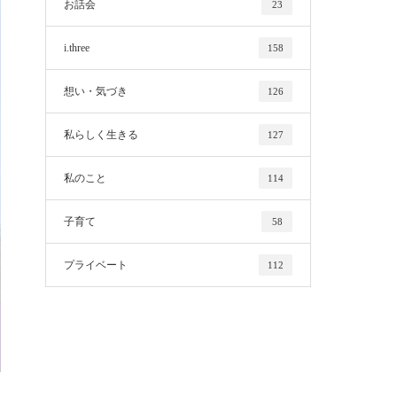
お話会
23
i.three
158
想い・気づき
126
私らしく生きる
127
私のこと
114
子育て
58
プライベート
112