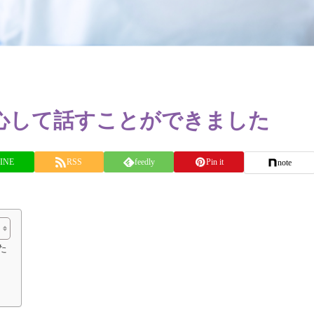
心して話すことができました
INE
RSS
feedly
Pin it
note
た