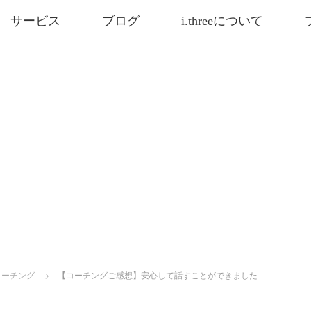
サービス
ブログ
i.threeについて
コーチング
【コーチングご感想】安心して話すことができました