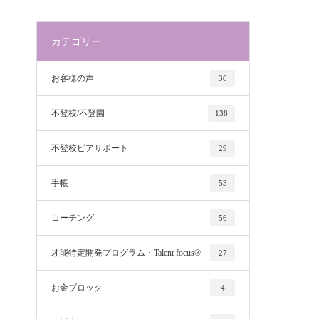
カテゴリー
お客様の声
30
不登校/不登園
138
不登校ピアサポート
29
手帳
53
コーチング
56
才能特定開発プログラム・Talent focus®
27
お金ブロック
4