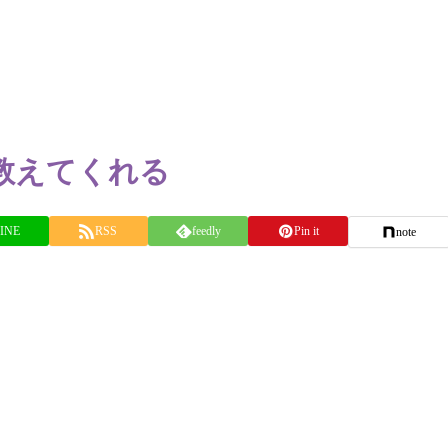
教えてくれる
INE
RSS
feedly
Pin it
note