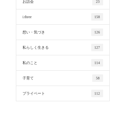
お話会
23
i.three
158
想い・気づき
126
私らしく生きる
127
私のこと
114
子育て
58
プライベート
112