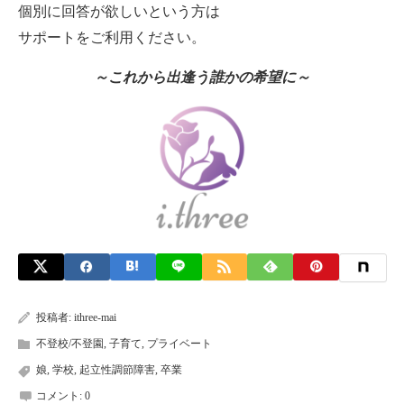
個別に回答が欲しいという方は
サポートをご利用ください。
～これから出逢う誰かの希望に～
投稿者:
ithree-mai
不登校/不登園
,
子育て
,
プライベート
娘
,
学校
,
起立性調節障害
,
卒業
コメント:
0