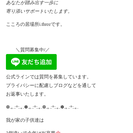
あなたが踏み出す一歩に
寄り添い
サポートいたします。
こころの居場所i.threeです。
＼質問募集中/／
公式ラインでは質問を募集しています。
プライバシーに配慮しブログなどを通して
お返事いたします。
❁.｡.:*:.｡.✽.｡.:*:.｡.❁.｡.:*:.｡.✽.｡.:*:.｡.
我が家の子供達は
3個違いで今年は
W卒業