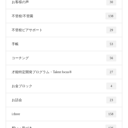
お客様の声
30
不登校/不登園
138
不登校ピアサポート
29
手帳
53
コーチング
56
才能特定開発プログラム・Talent focus®
27
お金ブロック
4
お話会
23
i.three
158
想い・気づき
126