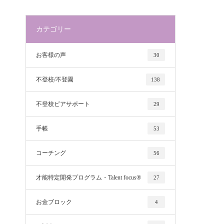
カテゴリー
お客様の声
30
不登校/不登園
138
不登校ピアサポート
29
手帳
53
コーチング
56
才能特定開発プログラム・Talent focus®
27
お金ブロック
4