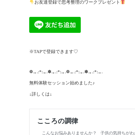
お友達登録で思考整理のワークプレゼント
※TAPで登録できます♡
❁.｡.:*:.｡.✽.｡.:*:.｡.❁.｡.:*:.｡.✽.｡.:*:.｡.
無料体験セッション始めました♪
↓詳しくは↓