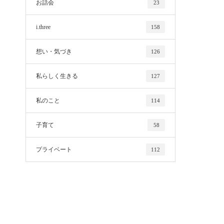
お話会
23
i.three
158
想い・気づき
126
私らしく生きる
127
私のこと
114
子育て
58
プライベート
112