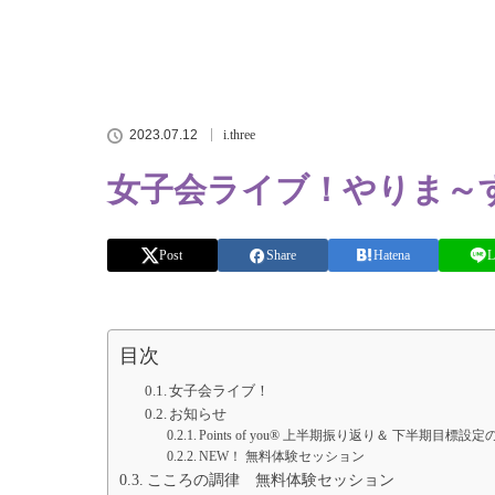
2023.07.12
i.three
女子会ライブ！やりま～
Post
Share
Hatena
L
目次
女子会ライブ！
お知らせ
Points of you® 上半期振り返り＆ 下半期目標設
NEW！ 無料体験セッション
こころの調律 無料体験セッション