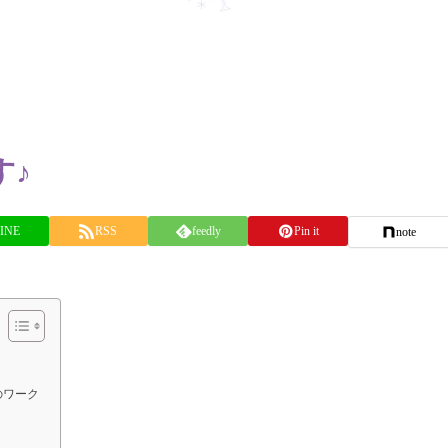
す♪
INE
RSS
feedly
Pin it
note
定のワーク