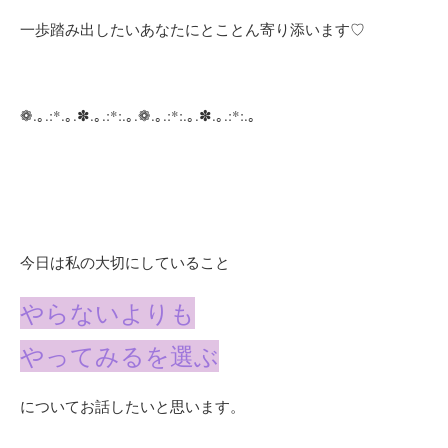
一歩踏み出したいあなたにとことん寄り添います♡
❁.｡.:*.｡.✽.｡.:*:.｡.❁.｡.:*:.｡.✽.｡.:*:.｡
今日は私の大切にしていること
やらないよりも
やってみるを選ぶ
についてお話したいと思います。