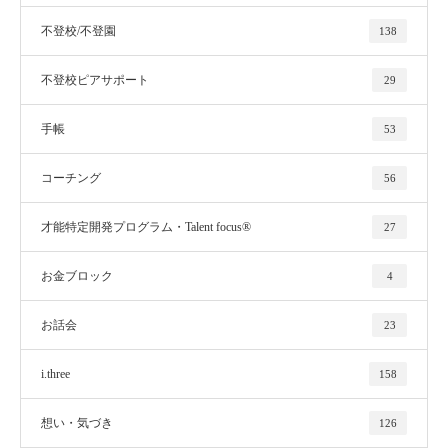
不登校/不登園
138
不登校ピアサポート
29
手帳
53
コーチング
56
才能特定開発プログラム・Talent focus®
27
お金ブロック
4
お話会
23
i.three
158
想い・気づき
126