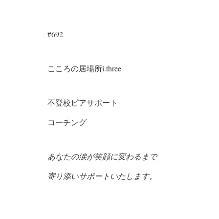
#692
こころの居場所i.three
不登校ピアサポート
コーチング
あなたの涙が笑顔に変わるまで
寄り添い
サポートいたします。