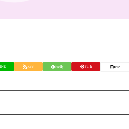
INE
RSS
feedly
Pin it
note