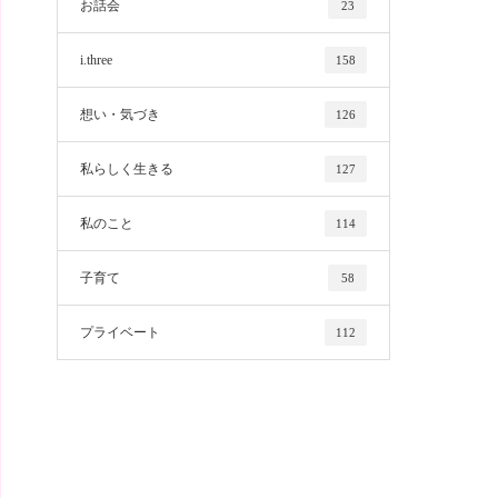
お話会
23
i.three
158
想い・気づき
126
私らしく生きる
127
私のこと
114
子育て
58
プライベート
112