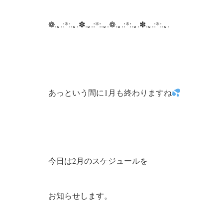
❁.｡.:*:.｡.✽.｡.:*:.｡.❁.｡.:*:.｡.✽.｡.:*:.｡.
あっという間に1月も終わりますね
今日は2月のスケジュールを
お知らせします。