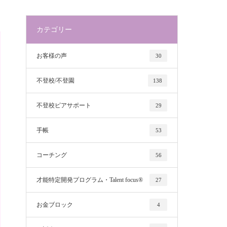
カテゴリー
お客様の声
30
不登校/不登園
138
不登校ピアサポート
29
手帳
53
コーチング
56
才能特定開発プログラム・Talent focus®
27
お金ブロック
4