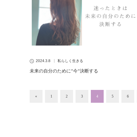
2024.3.8
私らしく生きる
未来の自分のために”今”決断する
«
1
2
3
4
5
6