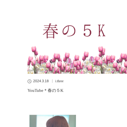
2024.3.18
i.three
YouTube＊春の５K