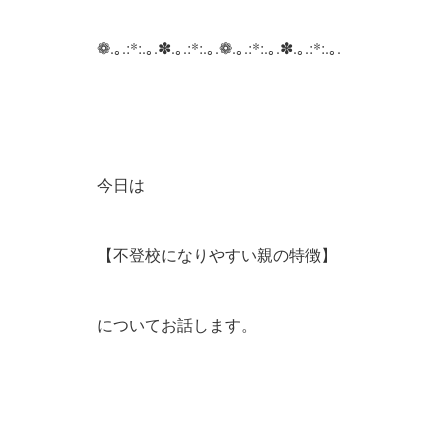
❁.｡.:*:.｡.✽.｡.:*:.｡.❁.｡.:*:.｡.✽.｡.:*:.｡.
今日は
【不登校になりやすい親の特徴】
についてお話します。