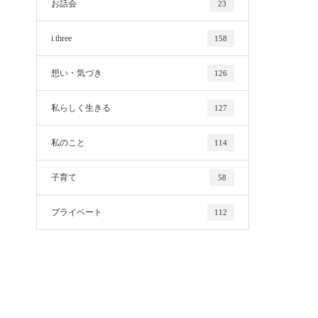
お話会
23
i.three
158
想い・気づき
126
私らしく生きる
127
私のこと
114
子育て
58
プライベート
112