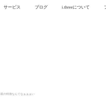
サービス
ブログ
i.threeについて
い親の特徴なんてなぁぁぁい