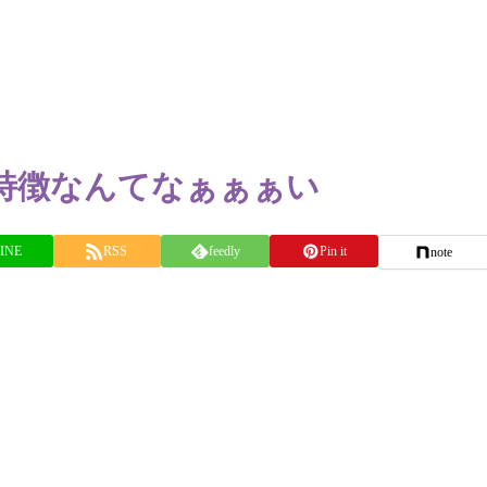
特徴なんてなぁぁぁい
INE
RSS
feedly
Pin it
note