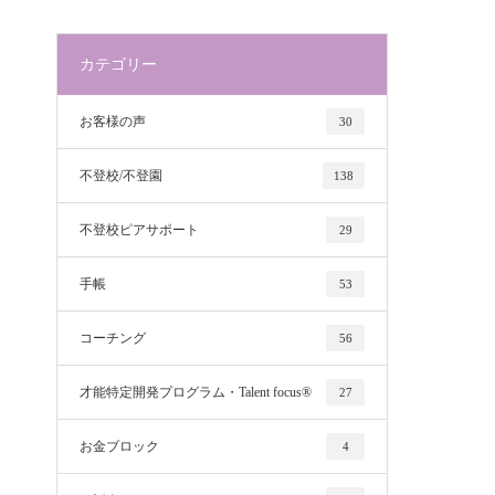
カテゴリー
お客様の声
30
不登校/不登園
138
不登校ピアサポート
29
手帳
53
コーチング
56
才能特定開発プログラム・Talent focus®
27
お金ブロック
4