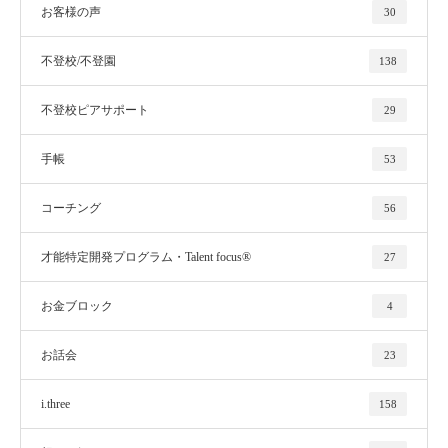
お客様の声
30
不登校/不登園
138
不登校ピアサポート
29
手帳
53
コーチング
56
才能特定開発プログラム・Talent focus®
27
お金ブロック
4
お話会
23
i.three
158