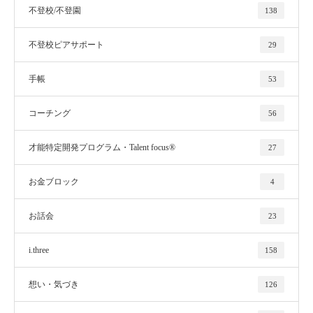
不登校/不登園
138
不登校ピアサポート
29
手帳
53
コーチング
56
才能特定開発プログラム・Talent focus®
27
お金ブロック
4
お話会
23
i.three
158
想い・気づき
126