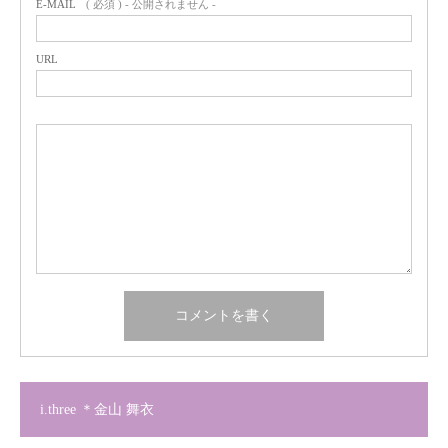
E-MAIL
( 必須 ) - 公開されません -
URL
i.three ＊金山 舞衣