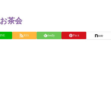
けお茶会
INE
RSS
feedly
Pin it
note