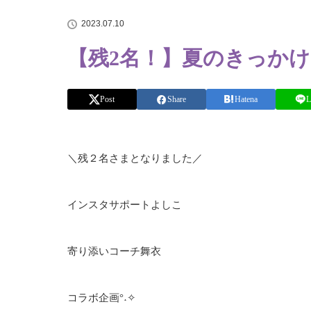
2023.07.10
【残2名！】夏のきっか
Post
Share
Hatena
L
＼残２名さまとなりました／
インスタサポートよしこ
寄り添いコーチ舞衣
コラボ企画°˖✧