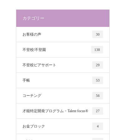
カテゴリー
お客様の声
30
不登校/不登園
138
不登校ピアサポート
29
手帳
53
コーチング
56
才能特定開発プログラム・Talent focus®
27
お金ブロック
4