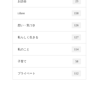
お話会
23
i.three
158
想い・気づき
126
私らしく生きる
127
私のこと
114
子育て
58
プライベート
112