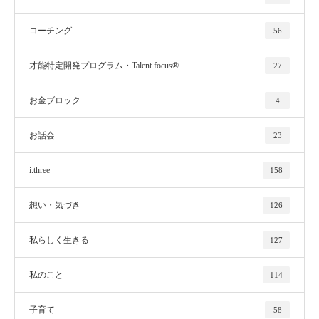
コーチング
56
才能特定開発プログラム・Talent focus®
27
お金ブロック
4
お話会
23
i.three
158
想い・気づき
126
私らしく生きる
127
私のこと
114
子育て
58