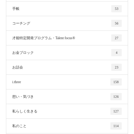
手帳
53
コーチング
56
才能特定開発プログラム・Talent focus®
27
お金ブロック
4
お話会
23
i.three
158
想い・気づき
126
私らしく生きる
127
私のこと
114